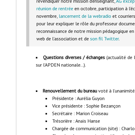
revendiquer notre mission d’enseignant,
AG excep
réunion de rentrée
en octobre, participation à l’éc
novembre,
lancement de la webradio
et courrier
pour leur expliquer le rôle du professeur documen
reconnaissance de notre mission pédagogique en d
web de l’association et de
son fil Twitter
.
Questions diverses / échanges
(actualité de 
sur l’APDEN nationale…).
Renouvellement du bureau
voté à l’unanimité
Présidente
: Aurélia Guyon
Vice
présidente
: Sophie Bezançon
Secrétaire : Marion Croiseau
Trésorière : Anaïs Hanse
Chargée de communication (site) : Charl