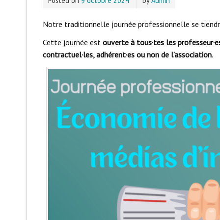
Posted on
9 octobre 2024
by
Admin
Notre traditionnelle journée professionnelle se tien
Cette journée est
ouverte à tous·tes les professeur·e
contractuel·les, adhérent·es ou non de l’association
.