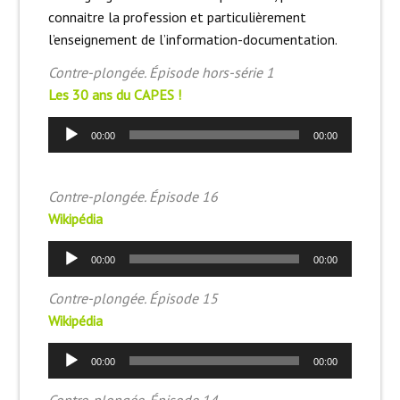
connaitre la profession et particulièrement
l’enseignement de l’information-documentation.
Contre-plongée. Épisode hors-série 1
Les 30 ans du CAPES !
Lecteur
00:00
00:00
audio
Contre-plongée. Épisode 16
Wikipédia
Lecteur
00:00
00:00
audio
Contre-plongée. Épisode 15
Wikipédia
Lecteur
00:00
00:00
audio