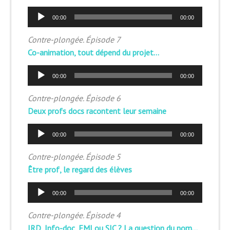
Lecteur
00:00
00:00
audio
Contre-plongée. Épisode 7
Co-animation, tout dépend du projet…
Lecteur
00:00
00:00
audio
Contre-plongée. Épisode 6
Deux profs docs racontent leur semaine
Lecteur
00:00
00:00
audio
Contre-plongée. Épisode 5
Être prof, le regard des élèves
Lecteur
00:00
00:00
audio
Contre-plongée. Épisode 4
IRD, Info-doc, EMI ou SIC ? La question du nom…