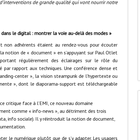
d’interventions de grande qualité qui vont nourrir notre
 dans le digital : montrer la voie au-delà des modes »
et non adhérents étaient au rendez-vous pour écouter
é la notion de « document » en s’appuyant sur Paul Otlet
portant régulièrement des éclairages sur le rôle du
ié par rapport aux techniques. Une conférence dense et
landing-center », la vision steampunk de l’hypertexte ou
ente », dont le diaporama-support est téléchargeable
nce critique face à l’EMI, ce nouveau domaine
ement comme « info-news », au détriment des trois
a, info sociale). Il y réintroduit la notion de document,
cumentation.
pter le numérique plutôt que de s’y adapter. Les usagers