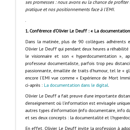
ses promesses : nous avons eu la chance de profiter 
pratique et nos positionnements face à l’EMI.
.
1. Conférence d’Olivier Le Deuff : « La documentation
Dans la matinée, plus de 90 collègues adhérents 
Olivier Le Deuff qui pendant deux heures a réhabilit
le visionnaire et son « hyperdocumentation », ap
professeur documentaliste, parfois trop peu distanc
passionnante, émaillée de traits d’humour, tel le « g
encore l’EMI vue comme « Expérience de Mort Immin
ci-après :
La documentation dans le digital
.
Olivier Le Deuff a fait preuve d’une importante dista
d’enseignement où l’information est envisagée uniqu
autres types d’information (info documentaire, info dat
et ses deux concepts : la documentalité et l’hyperdo
En effet, Olivier Le Deuff invite la profession à ado