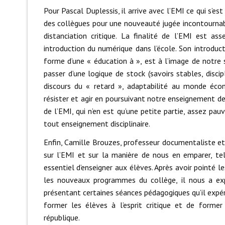
Pour Pascal Duplessis, il arrive avec l’EMI ce qui s’
des collègues pour une nouveauté jugée incontournabl
distanciation critique. La finalité de l’EMI est a
introduction du numérique dans l’école. Son introduc
forme d’une « éducation à », est à l’image de notre 
passer d’une logique de stock (savoirs stables, discip
discours du « retard », adaptabilité au monde éco
résister et agir en poursuivant notre enseignement de
de l’EMI, qui n’en est qu’une petite partie, assez pa
tout enseignement disciplinaire.
Enfin, Camille Brouzes, professeur documentaliste e
sur l’EMI et sur la manière de nous en emparer, te
essentiel d’enseigner aux élèves. Après avoir pointé
les nouveaux programmes du collège, il nous a ex
présentant certaines séances pédagogiques qu’il expéri
former les élèves à l’esprit critique et de forme
république.