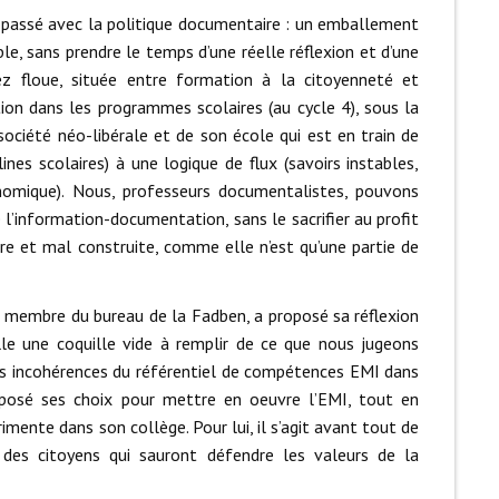
est passé avec la politique documentaire : un emballement
e, sans prendre le temps d’une réelle réflexion et d’une
ssez floue, située entre formation à la citoyenneté et
tion dans les programmes scolaires (au cycle 4), sous la
société néo-libérale et de son école qui est en train de
lines scolaires) à une logique de flux (savoirs instables,
nomique). Nous, professeurs documentalistes, pouvons
 l’information-documentation, sans le sacrifier au profit
uvre et mal construite, comme elle n’est qu’une partie de
t membre du bureau de la Fadben, a proposé sa réflexion
lle une coquille vide à remplir de ce que nous jugeons
 les incohérences du référentiel de compétences EMI dans
posé ses choix pour mettre en oeuvre l’EMI, tout en
mente dans son collège. Pour lui, il s’agit avant tout de
r des citoyens qui sauront défendre les valeurs de la