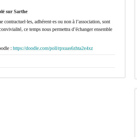
blé sur Sarthe
contractuel·les, adhérent·es ou non à l’association, sont
a convivialité, ce temps nous permettra d’échanger ensemble
oodle :
https://doodle.com/poll/rpxuas6zhta2e4xz