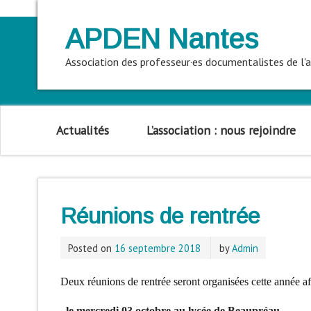
APDEN Nantes
Association des professeur·es documentalistes de l
Actualités
L’association : nous rejoindre
Réunions de rentrée
Posted on
16 septembre 2018
by
Admin
Deux réunions de
rentrée
seront organisées cette année af
. le mercredi 03 octobre au lycée de Beaupréau