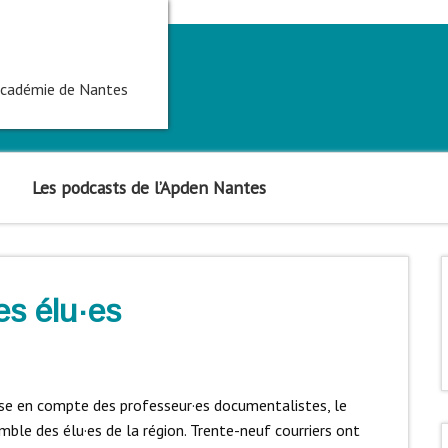
'académie de Nantes
Les podcasts de l’Apden Nantes
es élu·es
ise en compte des professeur·es documentalistes, le
emble des élu·es de la région. Trente-neuf courriers ont